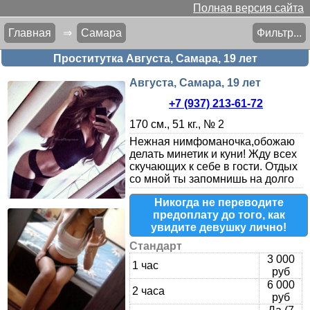
Полная версия сайта
Главная
⇒
Самара
Фильтр...
Проститутка Августа, Самара, 19 лет
Августа, Самара, 19 лет
+7 (937) 213-61-72
170 см., 51 кг., № 2
Нежная нимфоманочка,обожаю
делать минетик и куни! Жду всех
скучающих к себе в гости. Отдых
со мной ты запомнишь на долго
Никогда не переводите
предоплату до того, как
увидите девушку лично!
Стандарт
3 000
1 час
руб
6 000
2 часа
руб