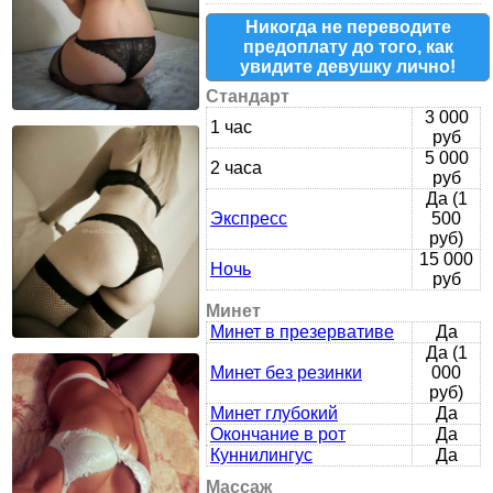
Никогда не переводите
предоплату до того, как
увидите девушку лично!
Стандарт
3 000
1 час
руб
5 000
2 часа
руб
Да (1
Экспресс
500
руб)
15 000
Ночь
руб
Минет
Минет в презервативе
Да
Да (1
Минет без резинки
000
руб)
Минет глубокий
Да
Окончание в рот
Да
Куннилингус
Да
Массаж