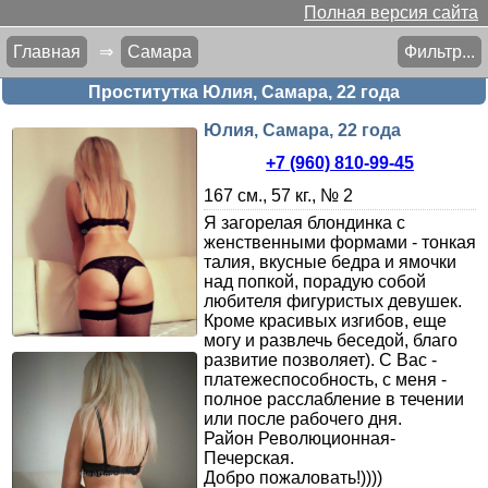
Полная версия сайта
Главная
⇒
Самара
Фильтр...
Проститутка Юлия, Самара, 22 года
Юлия, Самара, 22 года
+7 (960) 810-99-45
167 см., 57 кг., № 2
Я загорелая блондинка с
женственными формами - тонкая
талия, вкусные бедра и ямочки
над попкой, порадую собой
любителя фигуристых девушек.
Кроме красивых изгибов, еще
могу и развлечь беседой, благо
развитие позволяет). С Вас -
платежеспособность, с меня -
полное расслабление в течении
или после рабочего дня.
Район Революционная-
Печерская.
Добро пожаловать!))))