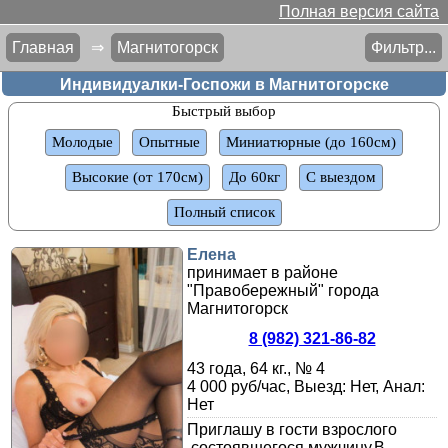
Полная версия сайта
Главная
⇒
Магнитогорск
Фильтр...
Индивидуалки-Госпожи в Магнитогорске
Быстрый выбор
Молодые
Опытные
Миниатюрные (до 160см)
Высокие (от 170см)
До 60кг
С выездом
Полный список
Елена
принимает в районе
"Правобережный" города
Магнитогорск
8 (982) 321-86-82
43 года, 64 кг., № 4
4 000 руб/час, Выезд: Нет, Анал:
Нет
Приглашу в гости взрослого
,состоявшегося мужчину.В